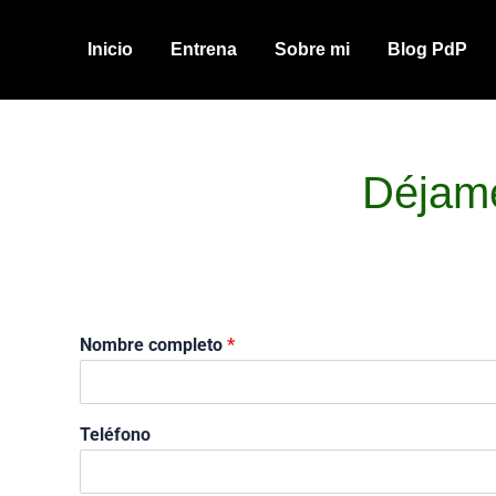
Ir
al
Inicio
Entrena
Sobre mi
Blog PdP
contenido
Déjame
Nombre completo
*
Teléfono