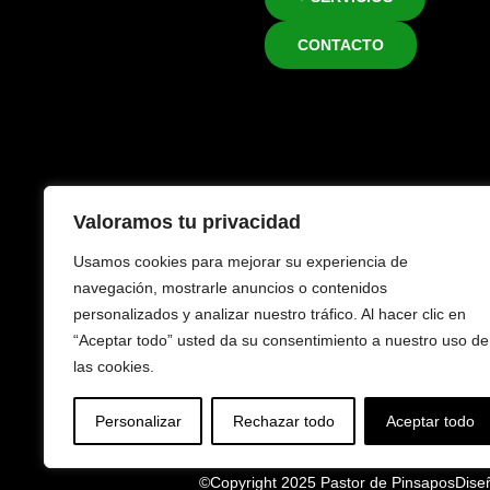
CONTACTO
Valoramos tu privacidad
Aviso 
Usamos cookies para mejorar su experiencia de
navegación, mostrarle anuncios o contenidos
personalizados y analizar nuestro tráfico. Al hacer clic en
“Aceptar todo” usted da su consentimiento a nuestro uso de
las cookies.
Personalizar
Rechazar todo
Aceptar todo
©Copyright 2025 Pastor de Pinsapos
Dise